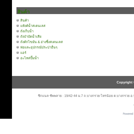
สินค้า
สินค้า
แท้งค์น้ำสเตนเลส
ถังเก็บน้ำ
ถังบำบัดน้ำเสีย
ถังดักไขมัน & อ่างซิ้งสเตนเลส
ท่อและอุปกรณ์ประปาอื่นๆ
แอร์
อะไหล่ปั๊มน้ำ
Copyright 
ซิกแนล ซัพพลาย : 19/42-44 ม.7 ถ.บางกรวย-ไทรน้อย ต.บางกรวย อ.